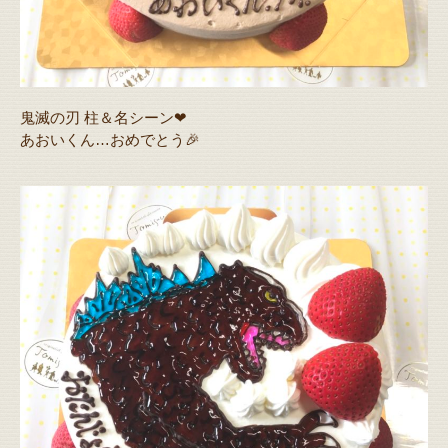
鬼滅の刃 柱＆名シーン❤
あおいくん…おめでとう🎉