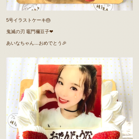
5号イラストケーキ🎂
鬼滅の刃 竈門禰豆子❤
あいなちゃん…おめでとう🎉