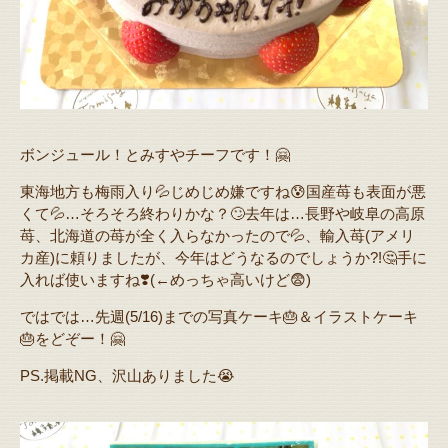
ボンジュール！とみすやチーフです！🤗
東海地方も梅雨入り💦じめじめ嫌ですね😰国産苺も表面が悪
くて💦…そろそろ終わりかな？🙄去年は…長野や岐阜の高原
苺、北海道の苺が全く入らなかったので💦、輸入苺(アメリ
カ産)に頼りましたが、今年はどうなるのでしょうか?!🤔手に
入れば使いますね❣️(←めっちゃ高いけど😨)
ではでは…先週(5/16)までの写真ケーキ🎂＆イラストケーキ
🎂をどぞー！🤗
PS.掲載NG、沢山ありました😭