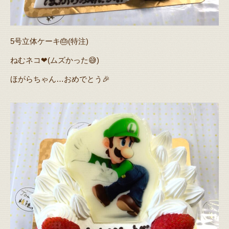
5号立体ケーキ🎂(特注)
ねむネコ❤(ムズかった😅)
ほがらちゃん…おめでとう🎉