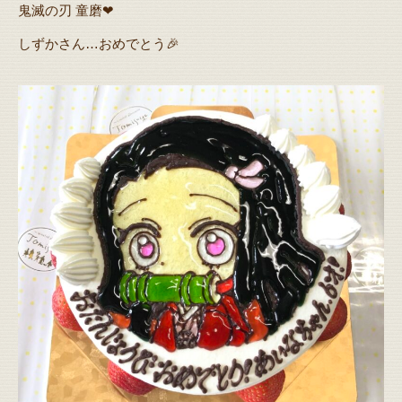
鬼滅の刃 童磨❤
しずかさん…おめでとう🎉