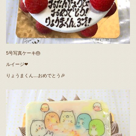
5号写真ケーキ🎂
ルイージ❤
りょうまくん…おめでとう🎉