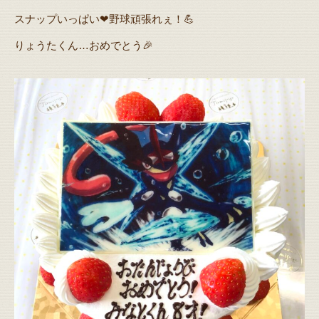
スナップいっぱい❤野球頑張れぇ！💪
りょうたくん…おめでとう🎉