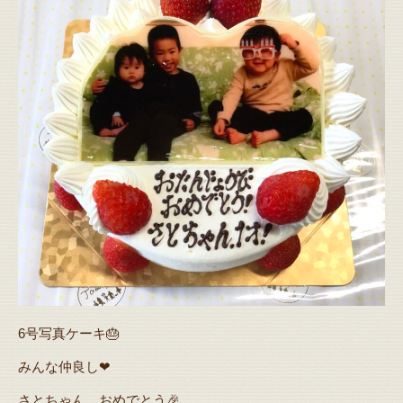
6号写真ケーキ🎂
みんな仲良し❤
さとちゃん…おめでとう🎉