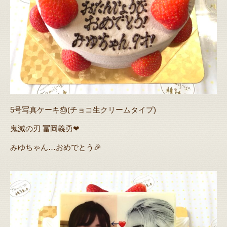
5号写真ケーキ🎂(チョコ生クリームタイプ)
鬼滅の刃 冨岡義勇❤
みゆちゃん…おめでとう🎉