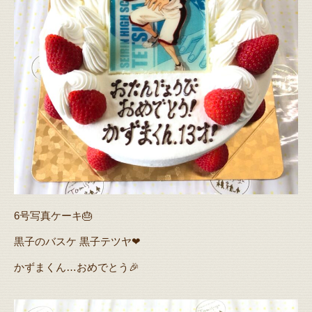
6号写真ケーキ🎂
黒子のバスケ 黒子テツヤ❤
かずまくん…おめでとう🎉