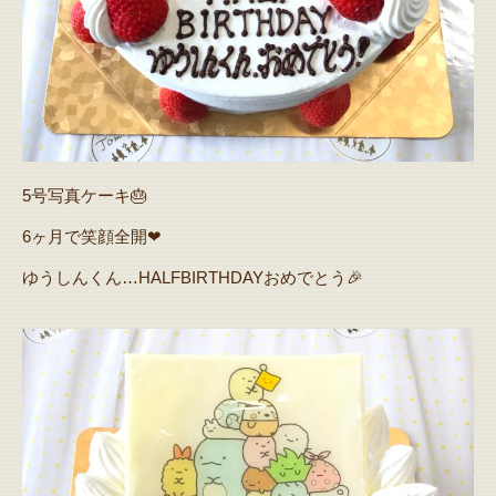
5号写真ケーキ🎂
6ヶ月で笑顔全開❤
ゆうしんくん…HALFBIRTHDAYおめでとう🎉