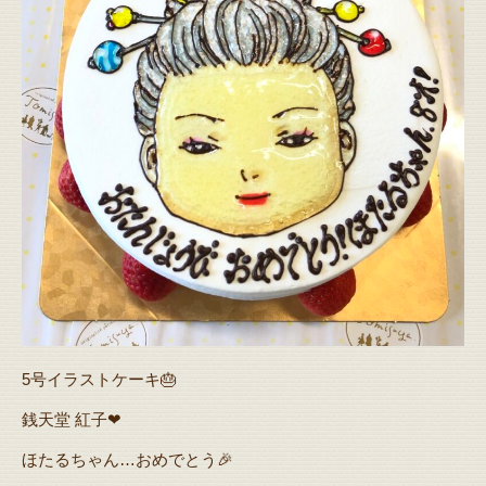
5号イラストケーキ🎂
銭天堂 紅子❤
ほたるちゃん…おめでとう🎉