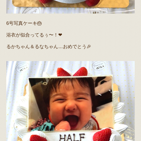
6号写真ケーキ🎂
浴衣が似合ってるぅ〜！❤
るかちゃん＆るなちゃん…おめでとう🎉