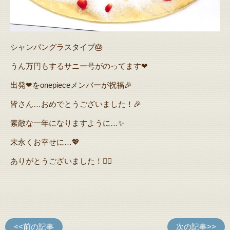
シャンパングラスタイプ🎂
うん万円もするサニー号がのってます❤
出発❤をonepieceメンバーが祝福🎉
皆さん…おめでとうございました！🎉
素敵な一年になりますように…✨
末永くお幸せに…💖
ありがとうございました！🙇‍♂️
<<前の記事
次の記事>>