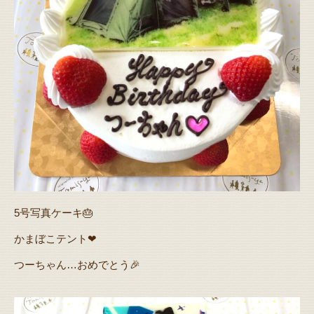
5号写真ケーキ🎂
かまぼこテント❤
つーちゃん…おめでとう🎉