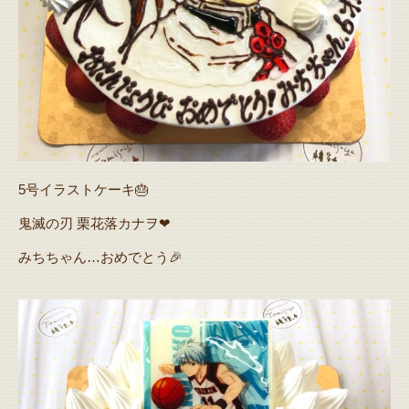
5号イラストケーキ🎂
鬼滅の刃 栗花落カナヲ❤
みちちゃん…おめでとう🎉