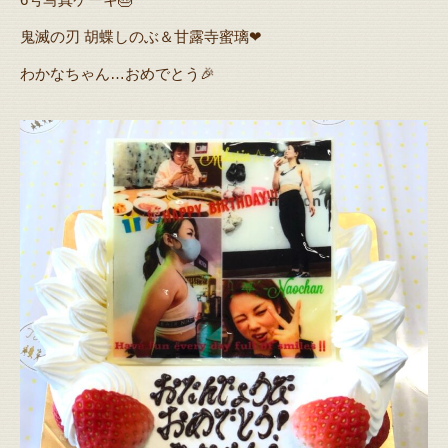
鬼滅の刃 胡蝶しのぶ＆甘露寺蜜璃❤
わかなちゃん…おめでとう🎉