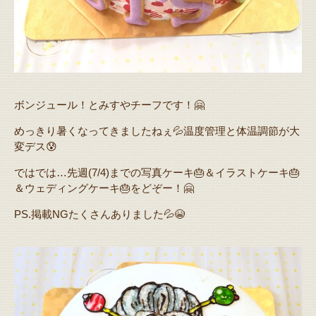
ボンジュール！とみすやチーフです！🤗
めっきり暑くなってきましたねぇ💦温度管理と体温調節が大
変デス😰
ではでは…先週(7/4)までの写真ケーキ🎂＆イラストケーキ🎂
＆ウェディングケーキ🎂をどぞー！🤗
PS.掲載NGたくさんありました💦😭