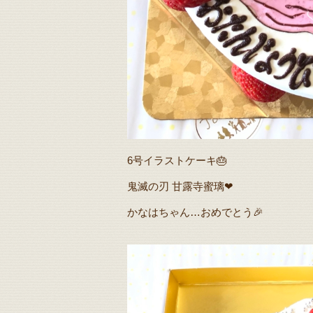
6号イラストケーキ🎂
鬼滅の刃 甘露寺蜜璃❤
かなはちゃん…おめでとう🎉