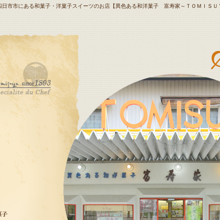
 三重県四日市市にある和菓子・洋菓子スイーツのお店【異色ある和洋菓子 富寿家～ＴＯＭＩＳＵ