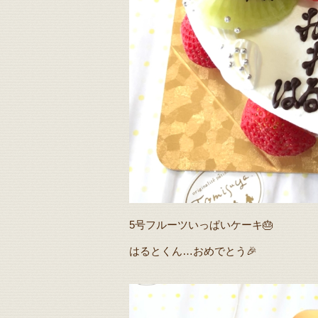
5号フルーツいっぱいケーキ🎂
はるとくん…おめでとう🎉