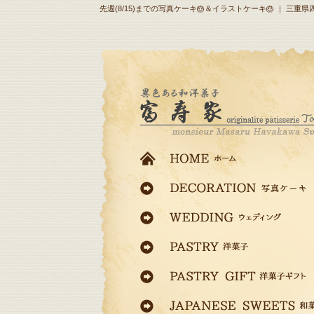
先週(8/15)までの写真ケーキ🎂＆イラストケーキ🎂 ｜