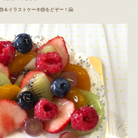
🎂＆イラストケーキ🎂をどぞー！🤗