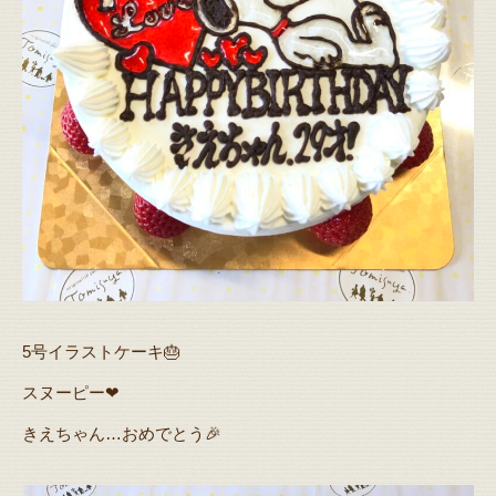
5号イラストケーキ🎂
スヌーピー❤
きえちゃん…おめでとう🎉