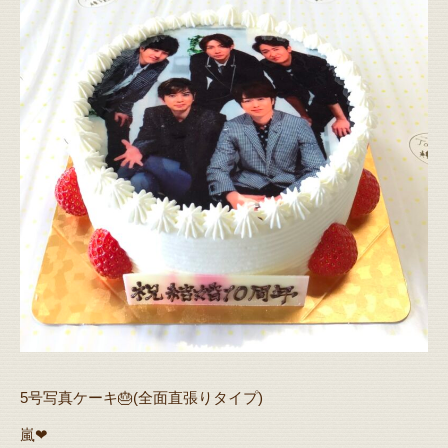
5号写真ケーキ🎂(全面直張りタイプ)
嵐❤