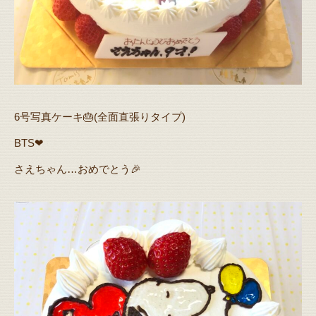
6号写真ケーキ🎂(全面直張りタイプ)
BTS❤
さえちゃん…おめでとう🎉