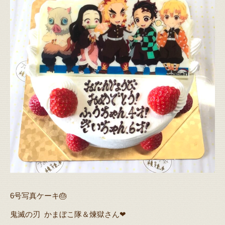
6号写真ケーキ🎂
鬼滅の刃 かまぼこ隊＆煉獄さん❤