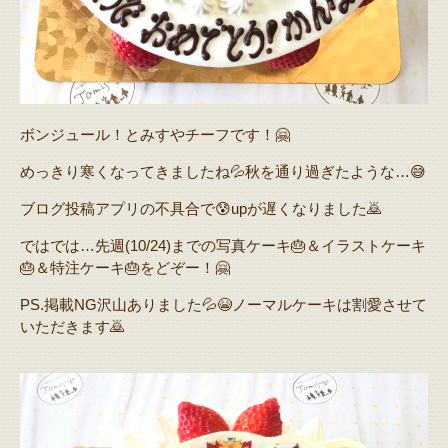
ボンジュール！とみすやチーフです！🤗
めっきり寒くなってきましたね💦秋を通り過ぎたような…😅
ブログ投稿アプリの不具合で😰upが遅くなりました🙇
ではでは…先週(10/24)までの写真ケーキ🎂＆イラストケーキ
🎂＆特注ケーキ🎂をどぞー！🤗
PS.掲載NG沢山ありました💦😭ノーマルケーキは割愛させて
いただきます🙇