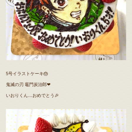
5号イラストケーキ🎂
鬼滅の刃 竈門炭治郎❤
いおりくん…おめでとう🎉