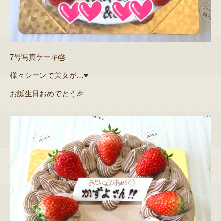
7号写真ケーキ🎂
様々シーンで美女が…♥️
お誕生日おめでとう🎉