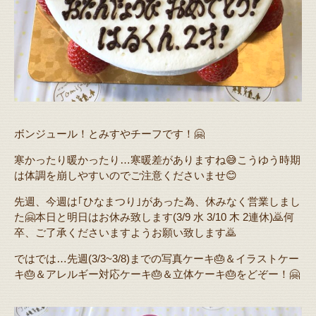
ボンジュール！とみすやチーフです！🤗
寒かったり暖かったり…寒暖差がありますね😅こうゆう時期
は体調を崩しやすいのでご注意くださいませ😊
先週、今週は｢ひなまつり｣があった為、休みなく営業しまし
た🤗本日と明日はお休み致します(3/9 水 3/10 木 2連休)🙇何
卒、ご了承くださいますようお願い致します🙇
ではでは…先週(3/3~3/8)までの写真ケーキ🎂＆イラストケー
キ🎂＆アレルギー対応ケーキ🎂＆立体ケーキ🎂をどぞー！🤗