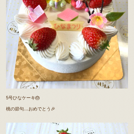
5号ひなケーキ🎂
桃の節句…おめでとう🎉