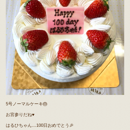
5号ノーマルケーキ🎂
お宮参りだね♥️
はるひちゃん…100日おめでとう🎉