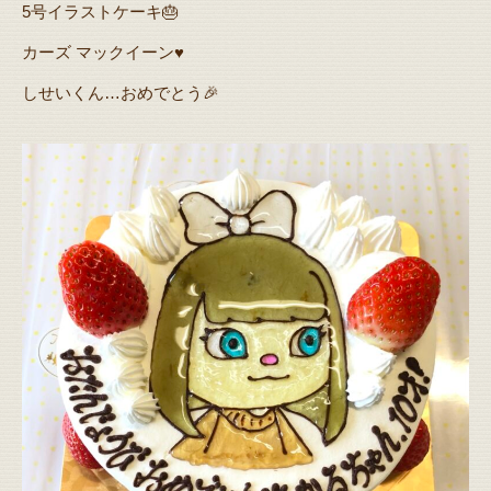
5号イラストケーキ🎂
カーズ マックイーン♥️
しせいくん…おめでとう🎉