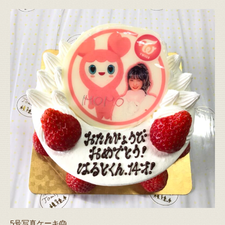
5号写真ケーキ🎂