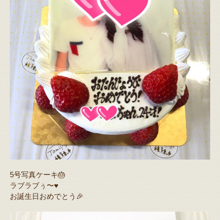
5号写真ケーキ🎂
ラブラブぅ〜♥️
お誕生日おめでとう🎉