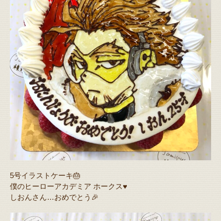
5号イラストケーキ🎂
僕のヒーローアカデミア ホークス♥️
しおんさん…おめでとう🎉