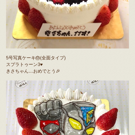
5号写真ケーキ🎂(全面タイプ)
スプラトゥーン3♥️
きさちゃん…おめでとう🎉