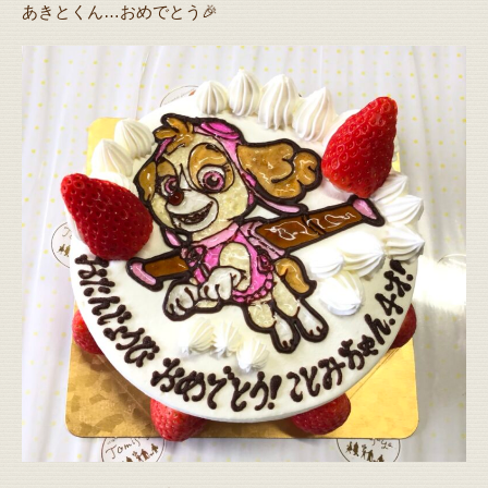
あきとくん…おめでとう🎉