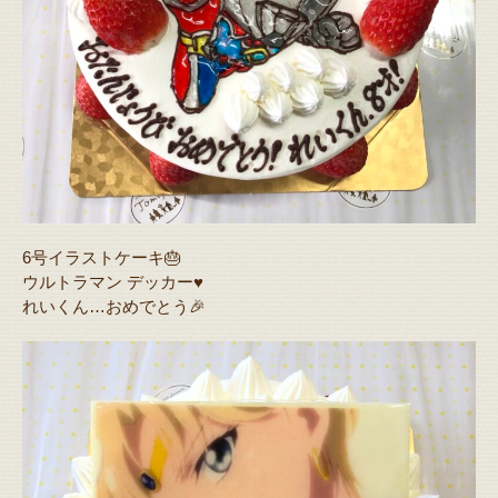
6号イラストケーキ🎂
ウルトラマン デッカー♥️
れいくん…おめでとう🎉