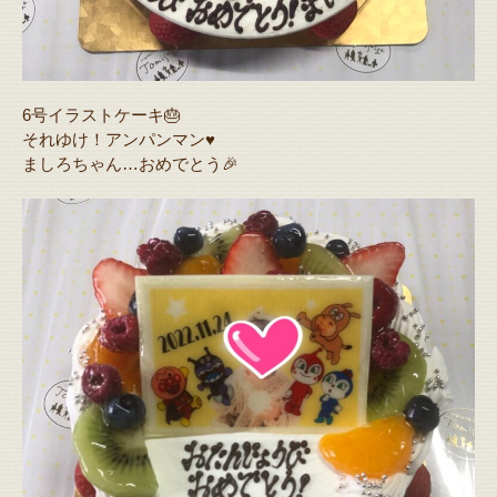
6号イラストケーキ🎂
それゆけ！アンパンマン♥️
ましろちゃん…おめでとう🎉