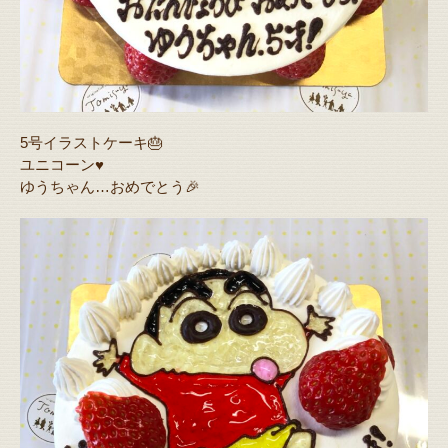
5号イラストケーキ🎂
ユニコーン♥️
ゆうちゃん…おめでとう🎉