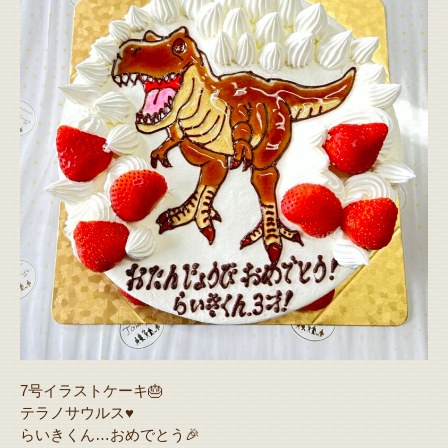
7号イラストケーキ🎂
テラノサウルス♥️
らいきくん…おめでとう🎉