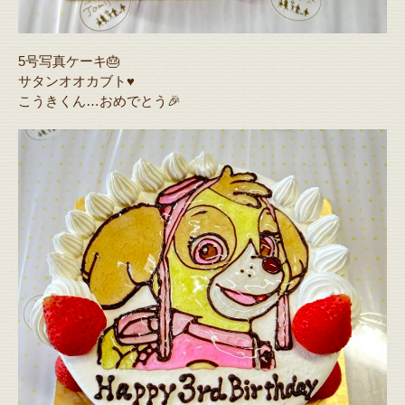
5号写真ケーキ🎂
サタンオオカブト♥️
こうきくん…おめでとう🎉