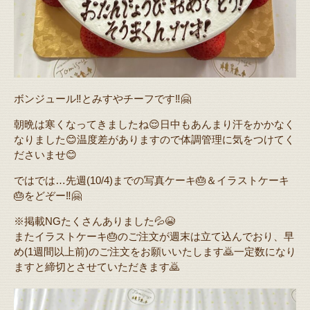
ボンジュール‼️とみすやチーフです‼️🤗
朝晩は寒くなってきましたね😌日中もあんまり汗をかかなく
なりました😊温度差がありますので体調管理に気をつけてく
ださいませ😊
ではでは…先週(10/4)までの写真ケーキ🎂＆イラストケーキ
🎂をどぞー‼️🤗
※掲載NGたくさんありました💦😭
またイラストケーキ🎂のご注文が週末は立て込んでおり、早
め(1週間以上前)のご注文をお願いいたします🙇一定数になり
ますと締切とさせていただきます🙇