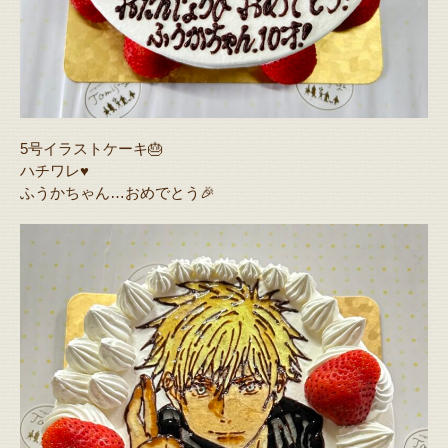
5号イラストケーキ🎂
ハチワレ♥️
ふうかちゃん…おめでとう🎉