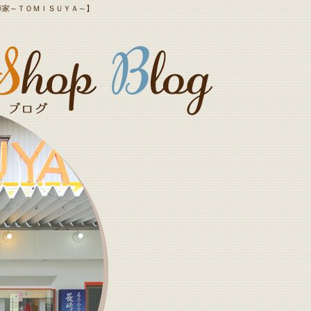
富寿家～ＴＯＭＩＳＵＹＡ～】