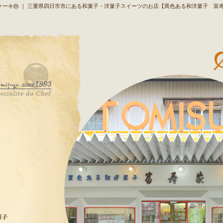
＆特注ケーキ🎂 ｜ 三重県四日市市にある和菓子・洋菓子スイーツのお店【異色ある和洋菓子 