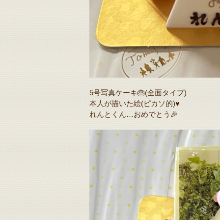
5号写真ケーキ🎂(全面タイプ)
本人が描いた絵(ピカソ的)♥️
れんとくん…おめでとう🎉