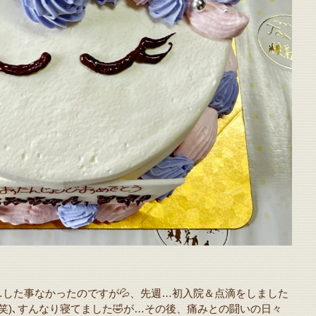
した事なかったのですが💦、先週…初入院＆点滴をしました
笑)､すんなり寝てました🤣が…その後、痛みとの闘いの日々