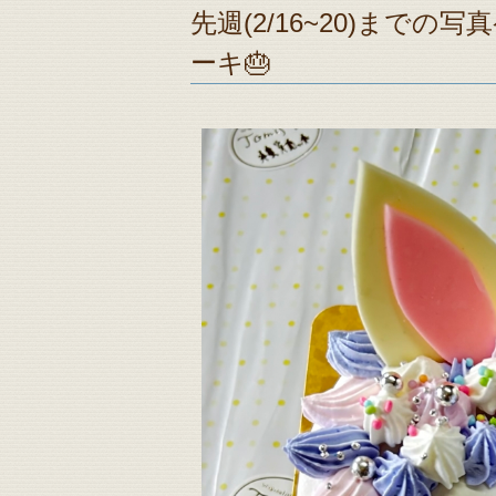
先週(2/16~20)までの
ーキ🎂