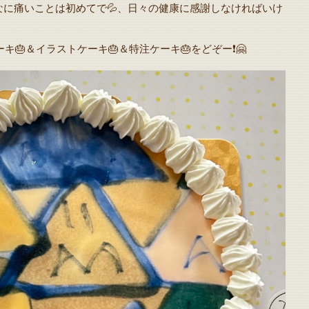
なに痛いことは初めてで💦、日々の健康に感謝しなければいけ
ーキ🎂＆イラストケーキ🎂＆特注ケーキ🎂をどぞー❗️🤗