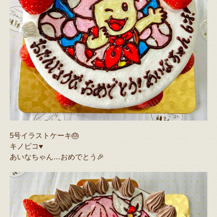
5号イラストケーキ🎂
キノピコ♥️
あいなちゃん…おめでとう🎉