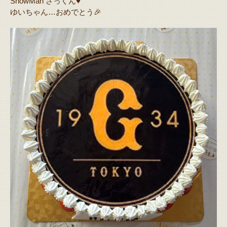
SnowMan さっくん♥️
ゆいちゃん…おめでとう🎉