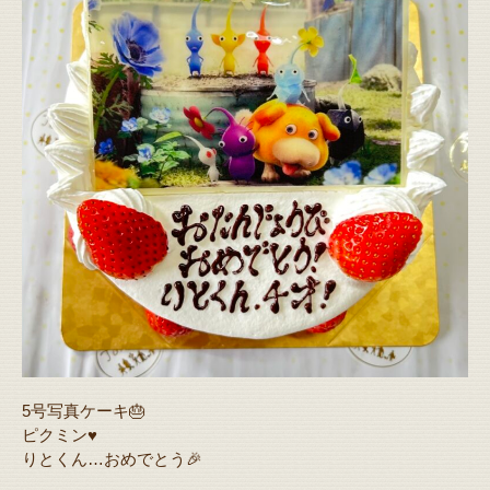
5号写真ケーキ🎂
ピクミン♥️
りとくん…おめでとう🎉