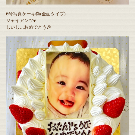
6号写真ケーキ🎂(全面タイプ)
ジャイアンツ♥️
じいじ…おめでとう🎉