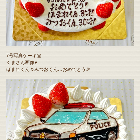
7号写真ケーキ🎂
くまさん画像♥️
ほまれくん＆みつおくん…おめでとう🎉