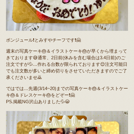
ボンジュール❗️とみすやチーフです❗️🤗
週末の写真ケーキ🎂＆イラストケーキ🎂が早くから埋まって
きております😅通常、2日前(休みを含む場合は3.4日前)のご
注文ですが💦…作れる台数が限られております😌注文可能日
でも注文数が多いと締め切りをさせていただきますのでご了
承くださいませ🙇
ではでは…先週(3/14~20)までの写真ケーキ🎂＆イラストケー
キ🎂＆ドレスケーキ🎂をどぞー❗️🤗
PS.掲載NG沢山ありました💦😭