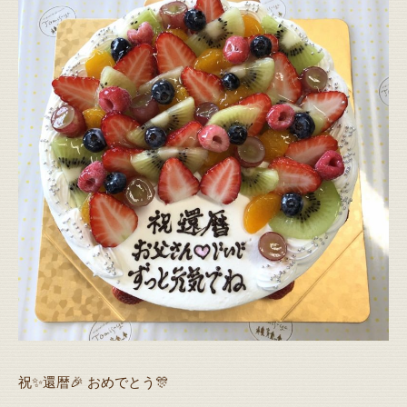
祝✨還暦🎉 おめでとう🎊