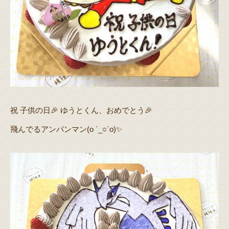
祝 子供の日🎉 ゆうとくん、おめでとう🎉
飛んでるアンパンマン(o ´_○`o)✨