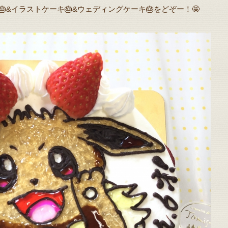
🎂&イラストケーキ🎂&ウェディングケーキ🎂をどぞー！🤩