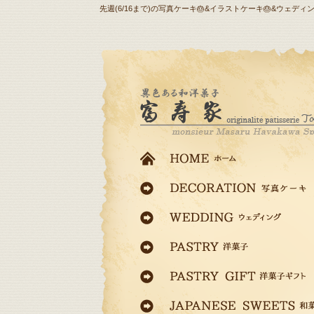
先週(6/16まで)の写真ケーキ🎂&イラストケーキ🎂&ウ