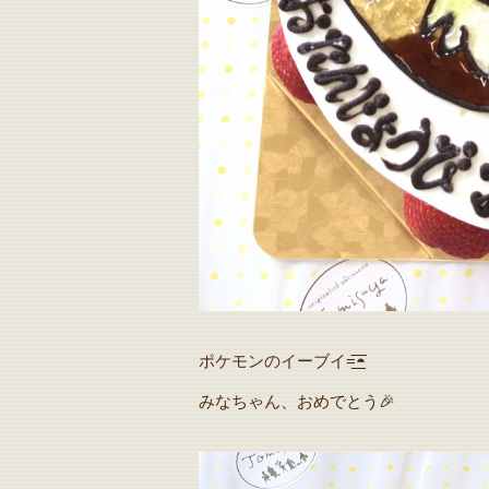
ポケモンのイーブイ=͟͟͞͞◓
みなちゃん、おめでとう🎉