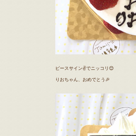
ピースサイン✌️でニッコリ😊
りおちゃん、おめでとう🎉