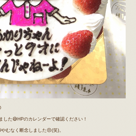

いてました😅HPのカレンダーで確認ください！
やむなく断念しました😣(笑)。