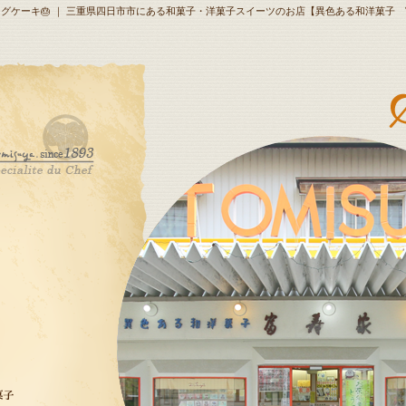
ェディングケーキ🎂 ｜ 三重県四日市市にある和菓子・洋菓子スイーツのお店【異色ある和洋菓