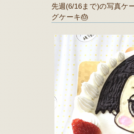
先週(6/16まで)の写真
グケーキ🎂