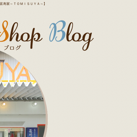
子 富寿家～ＴＯＭＩＳＵＹＡ～】