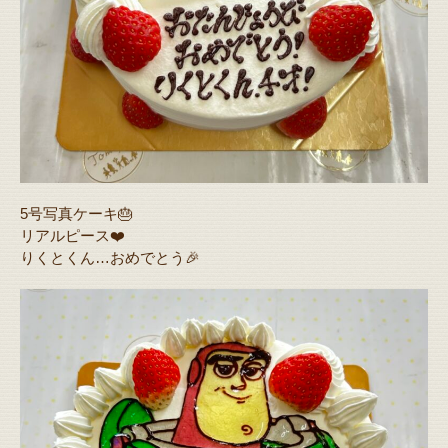
5号写真ケーキ🎂
リアルピース❤️
りくとくん…おめでとう🎉