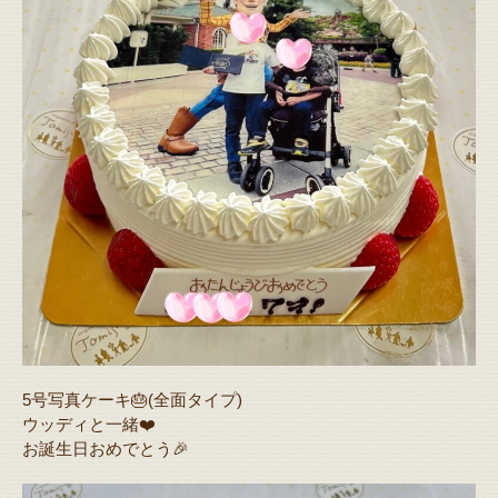
5号写真ケーキ🎂(全面タイプ)
ウッディと一緒❤️
お誕生日おめでとう🎉