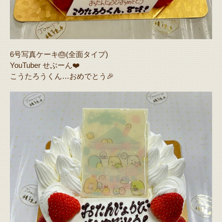
6号写真ケーキ🎂(全面タイプ)
YouTuber せぶーん❤️
こうたろうくん…おめでとう🎉