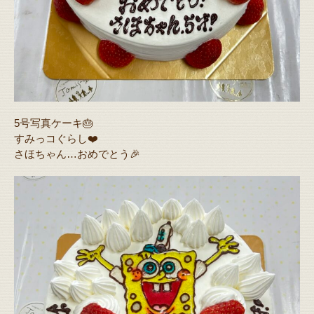
5号写真ケーキ🎂
すみっコぐらし❤️
さほちゃん…おめでとう🎉