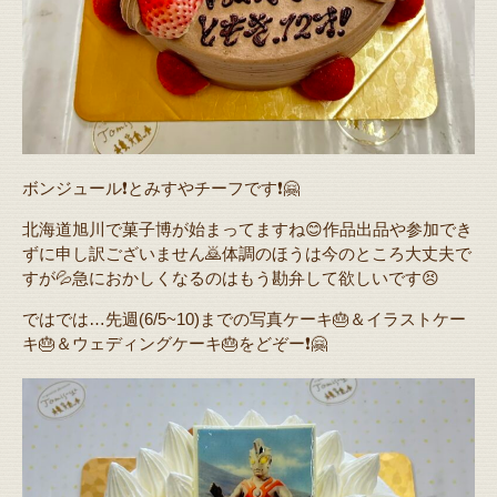
ボンジュール❗️とみすやチーフです❗️🤗
北海道旭川で菓子博が始まってますね😊作品出品や参加でき
ずに申し訳ございません🙇体調のほうは今のところ大丈夫で
すが💦急におかしくなるのはもう勘弁して欲しいです😣
ではでは…先週(6/5~10)までの写真ケーキ🎂＆イラストケー
キ🎂＆ウェディングケーキ🎂をどぞー❗️🤗