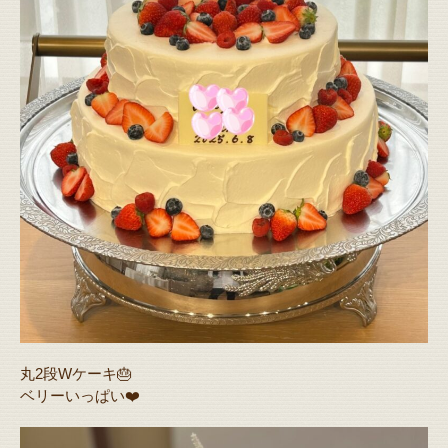
丸2段Wケーキ🎂
ベリーいっぱい❤️