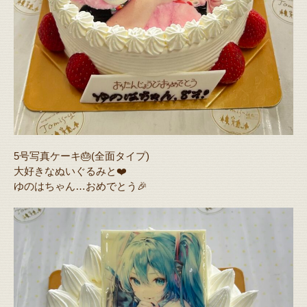
5号写真ケーキ🎂(全面タイプ)
大好きなぬいぐるみと❤️
ゆのはちゃん…おめでとう🎉