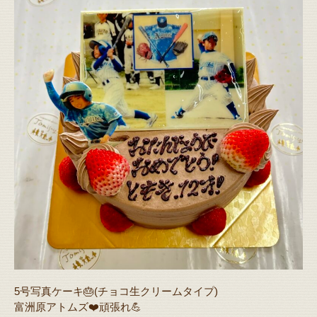
5号写真ケーキ🎂(チョコ生クリームタイプ)
富洲原アトムズ❤️頑張れ💪