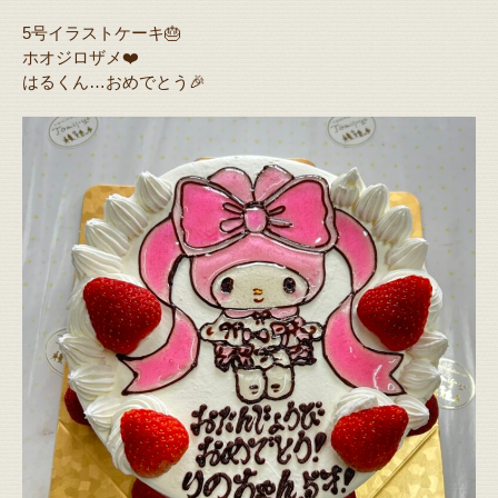
5号イラストケーキ🎂
ホオジロザメ❤️
はるくん…おめでとう🎉