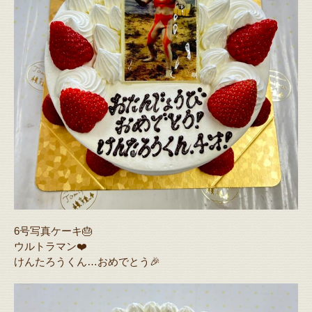
6号写真ケーキ🎂
ウルトラマン❤️
けんたろうくん…おめでとう🎉