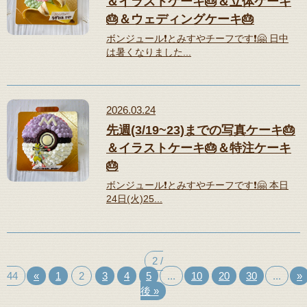
＆イラストケーキ🎂＆立体ケーキ
🎂＆ウェディングケーキ🎂
ボンジュール❗️とみすやチーフです❗️🤗 日中
は暑くなりました...
2026.03.24
先週(3/19~23)までの写真ケーキ🎂
＆イラストケーキ🎂＆特注ケーキ
🎂
ボンジュール❗️とみすやチーフです❗️🤗 本日
24日(火)25...
2 /
44
«
1
2
3
4
5
...
10
20
30
...
»
後 »