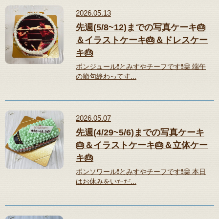
2026.05.13
先週(5/8~12)までの写真ケーキ🎂
＆イラストケーキ🎂＆ドレスケー
キ🎂
ボンジュール❗️とみすやチーフです❗️🤗 端午
の節句終わってす...
2026.05.07
先週(4/29~5/6)までの写真ケーキ
🎂＆イラストケーキ🎂＆立体ケー
キ🎂
ボンソワール❗️とみすやチーフです❗️🤗 本日
はお休みをいただ...